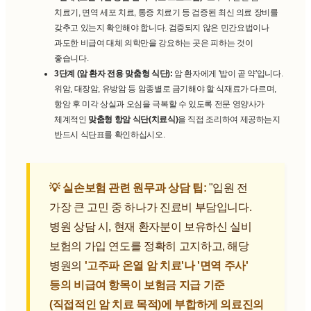
치료기, 면역 세포 치료, 통증 치료기 등 검증된 최신 의료 장비를
갖추고 있는지 확인해야 합니다. 검증되지 않은 민간요법이나
과도한 비급여 대체 의학만을 강요하는 곳은 피하는 것이
좋습니다.
3단계 (암 환자 전용 맞춤형 식단):
암 환자에게 '밥이 곧 약'입니다.
위암, 대장암, 유방암 등 암종별로 금기해야 할 식재료가 다르며,
항암 후 미각 상실과 오심을 극복할 수 있도록 전문 영양사가
체계적인
맞춤형 항암 식단(치료식)
을 직접 조리하여 제공하는지
반드시 식단표를 확인하십시오.
💡 실손보험 관련 원무과 상담 팁:
"입원 전
가장 큰 고민 중 하나가 진료비 부담입니다.
병원 상담 시, 현재 환자분이 보유하신 실비
보험의 가입 연도를 정확히 고지하고, 해당
병원의
'고주파 온열 암 치료'나 '면역 주사'
등의 비급여 항목이 보험금 지급 기준
(직접적인 암 치료 목적)에 부합하게 의료진의