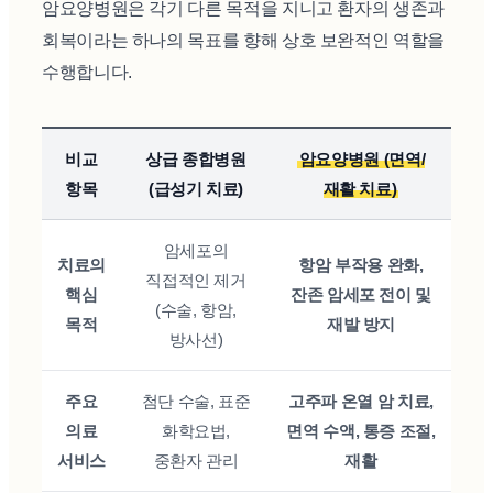
암요양병원은 각기 다른 목적을 지니고 환자의 생존과
회복이라는 하나의 목표를 향해 상호 보완적인 역할을
수행합니다.
비교
상급 종합병원
암요양병원 (면역/
항목
(급성기 치료)
재활 치료)
암세포의
치료의
항암 부작용 완화,
직접적인 제거
핵심
잔존 암세포 전이 및
(수술, 항암,
목적
재발 방지
방사선)
주요
첨단 수술, 표준
고주파 온열 암 치료,
의료
화학요법,
면역 수액, 통증 조절,
서비스
중환자 관리
재활